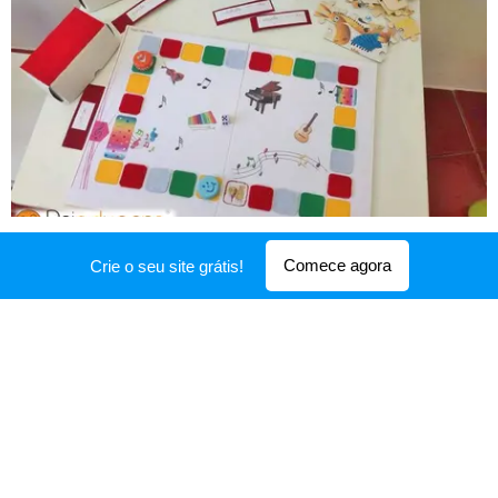
Este jogo surge da vontade de uma mãe invisual
Comece agora
Crie o seu site grátis!
Terapia da Fala
querer dar continuidade à
no
consciência
tempo de férias, estimulando a
fonológica
do seu filho.
Este é um domínio muito importante para a
aprendizagem da leitura e da escrita
e estava a ser
estimulado, com a criança, nas sessões de terapia
da fala (na presença da mãe).