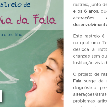
rastreio, junto 
e os 6 anos
, qu
alteraçõe
desenvolvimento 
Este rastreio 
na qual uma Te
desloca à insti
crianças sem qu
Instituição visita
ra
O projeto de
Fala
surge da 
diagnóstico pr
alterações/atr
problemas artic