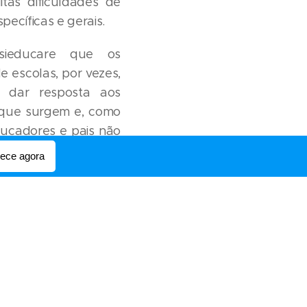
tas dificuldades de
ecíficas e gerais.
ieducare que os
 escolas, por vezes,
 dar resposta aos
 que surgem e, como
ducadores e pais não
ntar determinadas
ce agora
á ajudar a colmatar