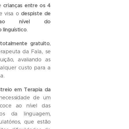
crianças entre os 4
de
despiste de
e visa o
s ao nível do
linguístico
.
totalmente gratuito
é
,
rapeuta da Fala, se
tuição, avaliando as
alquer custo para a
da.
streio em Terapia da
necessidade de um
ecoce ao nível das
asos da linguagem,
ulatórios, que estão